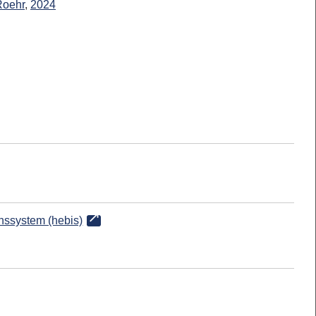
Roehr
,
2024
onssystem (hebis)