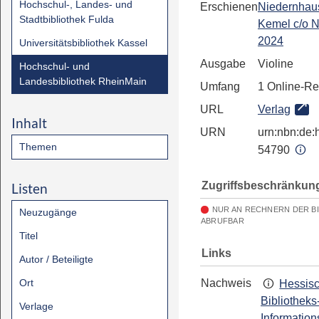
Hochschul-, Landes- und
Erschienen
Niedernhau
Stadtbibliothek Fulda
Kemel c/o 
2024
Universitätsbibliothek Kassel
Ausgabe
Violine
Hochschul- und
Landesbibliothek RheinMain
Umfang
1 Online-R
URL
Verlag
Inhalt
URN
urn:nbn:de:h
Themen
54790
Zugriffsbeschränkun
Listen
NUR AN RECHNERN DER B
Neuzugänge
ABRUFBAR
Titel
Links
Autor / Beteiligte
Ort
Nachweis
Hessis
Bibliotheks
Verlage
Information