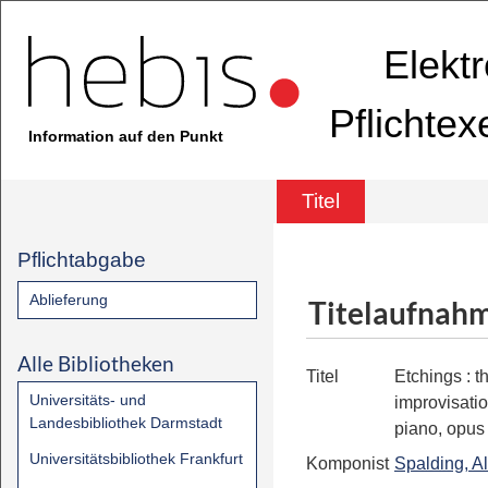
Elekt
Pflichte
Information auf den Punkt
Titel
Pflichtabgabe
Ablieferung
Titelaufnah
Alle Bibliotheken
Titel
Etchings
:
t
Universitäts- und
improvisatio
Landesbibliothek Darmstadt
piano, opus
Universitätsbibliothek Frankfurt
Komponist
Spalding, Al