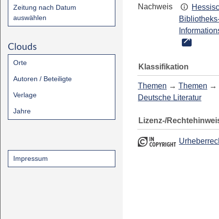
Nachweis
Hessis
Zeitung nach Datum
auswählen
Bibliotheks
Information
Clouds
Orte
Klassifikation
Autoren / Beteiligte
Themen
→
Themen
→
Verlage
Deutsche Literatur
Jahre
Lizenz-/Rechtehinwei
Urheberrec
Impressum