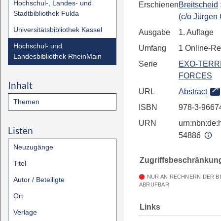
Hochschul-, Landes- und
Erschienen
Breitscheid
Stadtbibliothek Fulda
(c/o Jürgen
Universitätsbibliothek Kassel
Ausgabe
1. Auflage
Hochschul- und
Umfang
1 Online-R
Landesbibliothek RheinMain
Serie
EXO-TERR
FORCES
Inhalt
URL
Abstract
Themen
ISBN
978-3-9667
URN
urn:nbn:de:h
Listen
54886
Neuzugänge
Zugriffsbeschränkun
Titel
NUR AN RECHNERN DER B
Autor / Beteiligte
ABRUFBAR
Ort
Links
Verlage