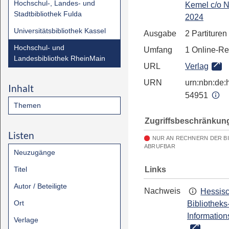
Hochschul-, Landes- und
Kemel c/o 
Stadtbibliothek Fulda
2024
Universitätsbibliothek Kassel
Ausgabe
2 Partituren
Hochschul- und
Umfang
1 Online-R
Landesbibliothek RheinMain
URL
Verlag
URN
urn:nbn:de:h
Inhalt
54951
Themen
Zugriffsbeschränkun
Listen
NUR AN RECHNERN DER B
ABRUFBAR
Neuzugänge
Links
Titel
Autor / Beteiligte
Nachweis
Hessis
Ort
Bibliotheks
Information
Verlage