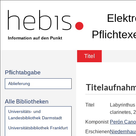
Elekt
Pflichte
Information auf den Punkt
Titel
Pflichtabgabe
Ablieferung
Titelaufnah
Alle Bibliotheken
Titel
Labyrinthus
Universitäts- und
clarinetes, 
Landesbibliothek Darmstadt
Komponist
Perón Cano
Universitätsbibliothek Frankfurt
Erschienen
Niedernhau