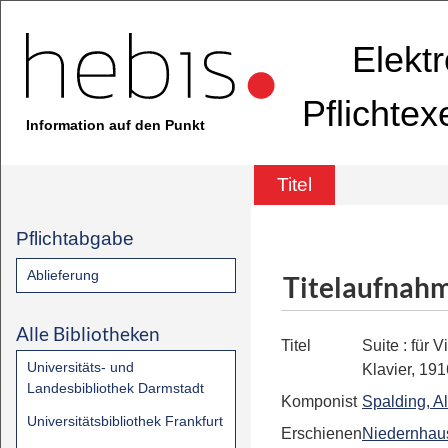
Elekt
Pflichte
Information auf den Punkt
Titel
Pflichtabgabe
Ablieferung
Titelaufnah
Alle Bibliotheken
Titel
Suite
:
für V
Universitäts- und
Klavier, 191
Landesbibliothek Darmstadt
Komponist
Spalding, Al
Universitätsbibliothek Frankfurt
Erschienen
Niedernhau