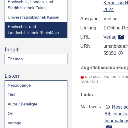
Hochschul-, Landes- und
Kemel c/o 
Stadtbibliothek Fulda
2024
Universitätsbibliothek Kassel
Ausgabe
Violine
Hochschul- und
Umfang
1 Online-R
Landesbibliothek RheinMain
URL
Verlag
URN
urn:nbn:de:h
Inhalt
55050
Themen
Zugriffsbeschränkun
Listen
NUR AN RECHNERN DER B
ABRUFBAR
Neuzugänge
Links
Titel
Autor / Beteiligte
Nachweis
Hessis
Ort
Bibliotheks
Information
Verlage