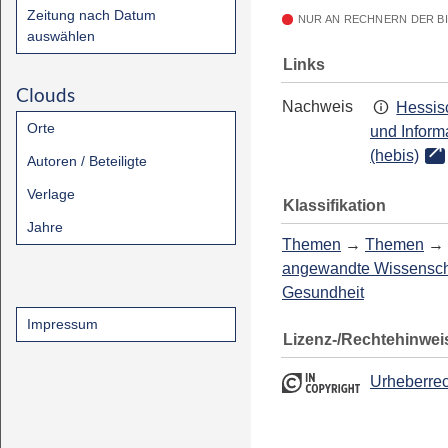
Zeitung nach Datum
NUR AN RECHNERN DER B
auswählen
Links
Clouds
Nachweis
Hessis
Orte
und Inform
(hebis)
Autoren / Beteiligte
Verlage
Klassifikation
Jahre
Themen
→
Themen
→
angewandte Wissensch
Gesundheit
Impressum
Lizenz-/Rechtehinwei
Urheberrec