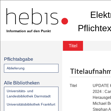
Elekt
Pflichte
Information auf den Punkt
Titel
Pflichtabgabe
Ablieferung
Titelaufnah
Alle Bibliotheken
Titel
UPDATE 
Universitäts- und
2024
:
Car
Landesbibliothek Darmstadt
Herausgebe
Michael Bö
Universitätsbibliothek Frankfurt
Stephan A