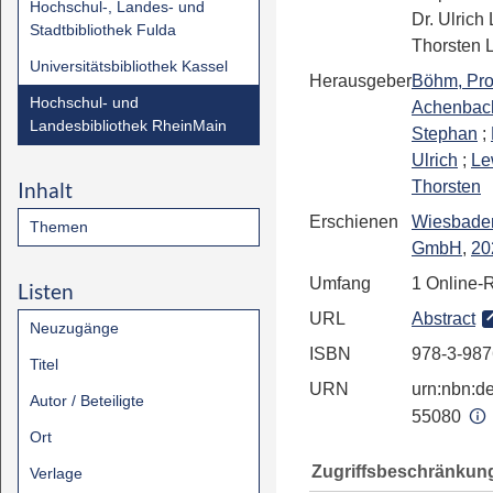
Hochschul-, Landes- und
Dr. Ulrich 
Stadtbibliothek Fulda
Thorsten 
Universitätsbibliothek Kassel
Herausgeber
Böhm, Prof
Hochschul- und
Achenbach,
Landesbibliothek RheinMain
Stephan
;
Ulrich
;
Lew
Inhalt
Thorsten
Erschienen
Wiesbade
Themen
GmbH
,
20
Umfang
1 Online-
Listen
URL
Abstract
Neuzugänge
ISBN
978-3-987
Titel
URN
urn:nbn:de
Autor / Beteiligte
55080
Ort
Zugriffsbeschränkun
Verlage