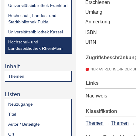
Erschienen
Universitätsbibliothek Frankfurt
Umfang
Hochschul-, Landes- und
Anmerkung
Stadtbibliothek Fulda
Universitätsbibliothek Kassel
ISBN
Hochschul- und
URN
Landesbibliothek RheinMain
Zugriffsbeschränkun
Inhalt
NUR AN RECHNERN DER B
Themen
Links
Listen
Nachweis
Neuzugänge
Klassifikation
Titel
Themen
→
Themen
→
Autor / Beteiligte
Ort