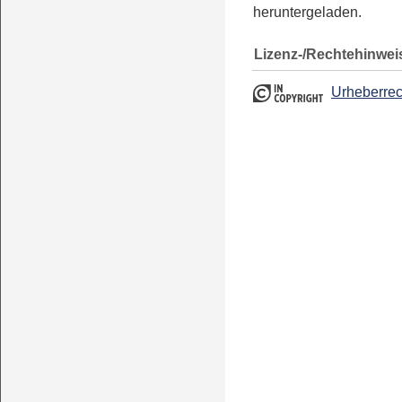
heruntergeladen.
Lizenz-/Rechtehinwei
Urheberrec