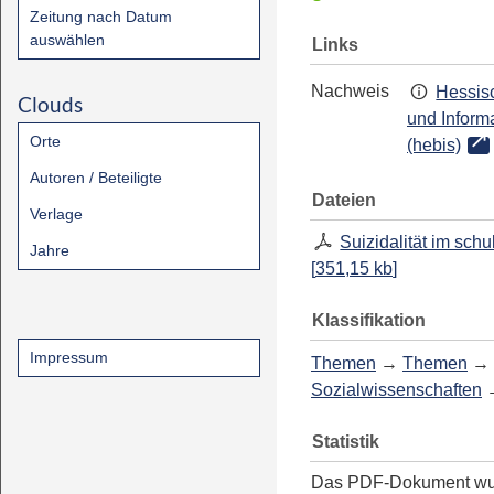
Zeitung nach Datum
auswählen
Links
Nachweis
Hessisc
Clouds
und Inform
Orte
(hebis)
Autoren / Beteiligte
Dateien
Verlage
Suizidalität im sch
Jahre
[
351,15 kb
]
Klassifikation
Impressum
Themen
→
Themen
→
Sozialwissenschaften
Statistik
Das PDF-Dokument w