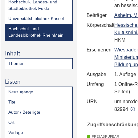
Hochschul-, Landes- und
an hessis
Stadtbibliothek Fulda
Beiträger
Ashelm, M
Universitätsbibliothek Kassel
Körperschaft
Hessische
Hochschul- und
Kultusmini
Landesbibliothek RheinMain
HKM
Erschienen
Wiesbade
Inhalt
Ministerium
Themen
Bildung u
Ausgabe
1. Auflage
Listen
Umfang
1 Online-R
Seiten)
Neuzugänge
URN
urn:nbn:de:
Titel
82994
Autor / Beteiligte
Ort
Zugriffsbeschränkun
Verlage
FREI ABRUFBAR