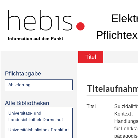
Elekt
Pflichte
Information auf den Punkt
Titel
Pflichtabgabe
Ablieferung
Titelaufnah
Alle Bibliotheken
Titel
Suizidalitä
Universitäts- und
Kontext
:
Landesbibliothek Darmstadt
Handlung
für Lehrkrä
Universitätsbibliothek Frankfurt
pädagogis