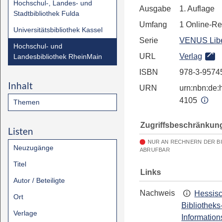
Hochschul-, Landes- und
Ausgabe
1. Auflage
Stadtbibliothek Fulda
Umfang
1 Online-R
Universitätsbibliothek Kassel
Serie
VENUS Libe
Hochschul- und
URL
Verlag
Landesbibliothek RheinMain
ISBN
978-3-9574
Inhalt
URN
urn:nbn:de:h
4105
Themen
Zugriffsbeschränkun
Listen
NUR AN RECHNERN DER B
Neuzugänge
ABRUFBAR
Titel
Links
Autor / Beteiligte
Nachweis
Hessis
Ort
Bibliotheks
Verlage
Information