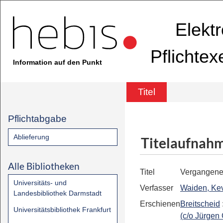
Elekt
Pflichte
Information auf den Punkt
Titel
Pflichtabgabe
Ablieferung
Titelaufnah
Alle Bibliotheken
Titel
Vergangene
Universitäts- und
Verfasser
Waiden, Ke
Landesbibliothek Darmstadt
Erschienen
Breitscheid
Universitätsbibliothek Frankfurt
(c/o Jürgen