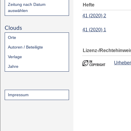
Zeitung nach Datum
Hefte
auswählen
41 (2020) 2
Clouds
41 (2020) 1
Orte
Autoren / Beteiligte
Lizenz-/Rechtehinwei
Verlage
Urheber
Jahre
Impressum