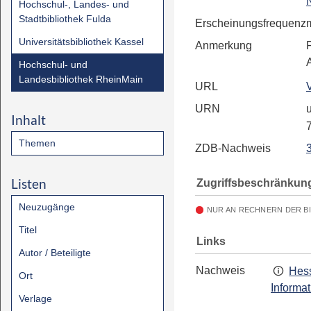
Hochschul-, Landes- und
Stadtbibliothek Fulda
Erscheinungsfrequenz
Universitätsbibliothek Kassel
Anmerkung
Hochschul- und
Landesbibliothek RheinMain
URL
URN
u
Inhalt
Themen
ZDB-Nachweis
Listen
Zugriffsbeschränkun
Neuzugänge
NUR AN RECHNERN DER B
Titel
Links
Autor / Beteiligte
Nachweis
Hess
Ort
Informa
Verlage