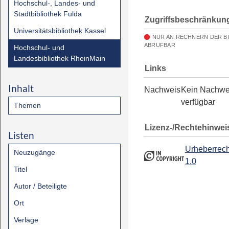
Hochschul-, Landes- und
Stadtbibliothek Fulda
Zugriffsbeschränkun
Universitätsbibliothek Kassel
NUR AN RECHNERN DER B
ABRUFBAR
Hochschul- und
Landesbibliothek RheinMain
Links
Inhalt
Nachweis
Kein Nachwe
verfügbar
Themen
Lizenz-/Rechtehinwei
Listen
Urheberrech
Neuzugänge
1.0
Titel
Autor / Beteiligte
Ort
Verlage