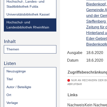
Hochschul-, Landes- und
Biedenkopf,
Stadtbibliothek Fulda
Gemeinde A
Universitätsbibliothek Kassel
und der Ge
Steffenberg 
Hochschul- und
Zeitung für 
Landesbibliothek RheinMain
Hinterland 
Eder-Gebiet 
Inhalt
Biedenkopfe
Themen
Ausgabe
18.6.2020
Datum
18.6.2020
Listen
Neuzugänge
Zugriffsbeschränkun
Titel
NUR AN RECHNERN DER B
ABRUFBAR
Autor / Beteiligte
Links
Ort
Verlage
Nachweis
Kein Nachwe