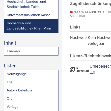
Hochschul-, Landes- und
Zugriffsbeschränkun
Stadtbibliothek Fulda
NUR AN RECHNERN DER B
Universitätsbibliothek Kassel
ABRUFBAR
Hochschul- und
Links
Landesbibliothek RheinMain
Nachweis
Kein Nachwe
Inhalt
verfügbar
Themen
Lizenz-/Rechtehinwei
Listen
Urheberrech
1.0
Neuzugänge
Titel
Autor / Beteiligte
Ort
Verlage