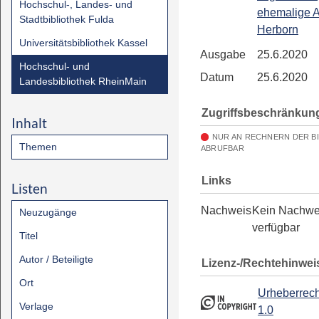
Hochschul-, Landes- und
ehemalige 
Stadtbibliothek Fulda
Herborn
Universitätsbibliothek Kassel
Ausgabe
25.6.2020
Hochschul- und
Datum
25.6.2020
Landesbibliothek RheinMain
Zugriffsbeschränkun
Inhalt
NUR AN RECHNERN DER B
Themen
ABRUFBAR
Links
Listen
Nachweis
Kein Nachwe
Neuzugänge
verfügbar
Titel
Autor / Beteiligte
Lizenz-/Rechtehinwei
Ort
Urheberrech
Verlage
1.0