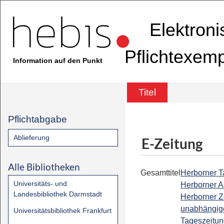
Elektron
Pflichtexem
Information auf den Punkt
Titel
Pflichtabgabe
Ablieferung
E-Zeitung
Alle Bibliotheken
Gesamttitel
Herborner Ta
Universitäts- und
Herborner A
Landesbibliothek Darmstadt
Herborner Z
unabhängig
Universitätsbibliothek Frankfurt
Tageszeitun