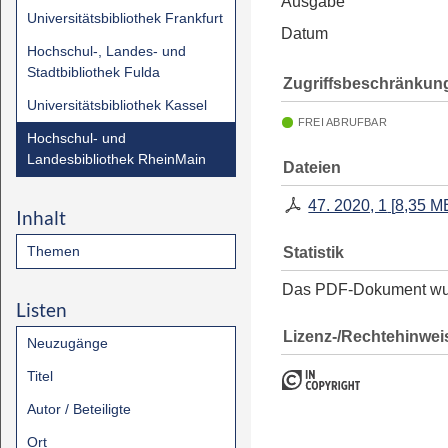
Ausgabe
Universitätsbibliothek Frankfurt
Datum
Hochschul-, Landes- und
Stadtbibliothek Fulda
Zugriffsbeschränkun
Universitätsbibliothek Kassel
FREI ABRUFBAR
Hochschul- und
Landesbibliothek RheinMain
Dateien
47. 2020, 1
[
8,35 M
Inhalt
Themen
Statistik
Das PDF-Dokument w
Listen
Lizenz-/Rechtehinwei
Neuzugänge
Titel
Autor / Beteiligte
Ort