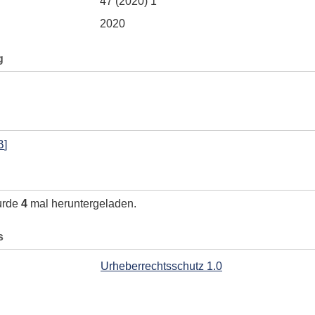
47 (2020) 1
2020
g
B
]
urde
4
mal heruntergeladen.
s
Urheberrechtsschutz 1.0