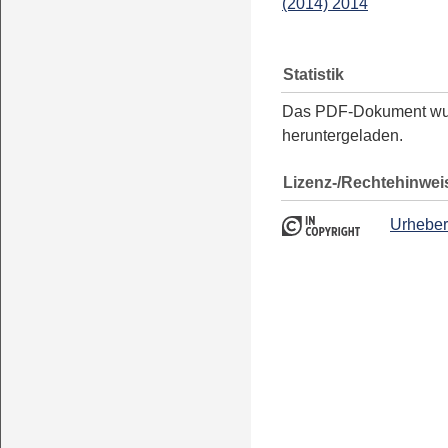
(2014) 2014
Statistik
Das PDF-Dokument w
heruntergeladen.
Lizenz-/Rechtehinwei
Urheber