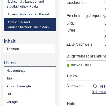
Hochschul-, Landes- und
Erschienen
Stadtbibliothek Fulda
Universitätsbibliothek Kassel
Erscheinungsfrequenz
j
Hochschul- und
URL
Landesbibliothek RheinMain
URN
u
Inhalt
ZDB-Nachweis
Themen
Zugriffsbeschränkun
Listen
FREI ABRUFBAR
Neuzugänge
Links
Titel
Nachweis
Autor / Beteiligte
Hess
Informa
Ort
Verlage
Hefte