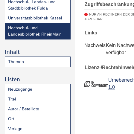
Hochschul-, Landes- und
Zugriffsbeschränkun
Stadtbibliothek Fulda
NUR AN RECHNERN DER B
Universitätsbibliothek Kassel
ABRUFBAR
Hochschul- und
Links
Landesbibliothek RheinMain
Nachweis
Kein Nachwe
Inhalt
verfügbar
Themen
Lizenz-/Rechtehinwei
Listen
Urheberrech
1.0
Neuzugänge
Titel
Autor / Beteiligte
Ort
Verlage