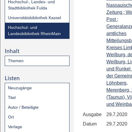
Hochschul-, Landes- und
Nassauisch
Stadtbibliothek Fulda
Zeitung ; We
Universitätsbibliothek Kassel
Post ;
Generalanze
Hochschul- und
amtliches
Landesbibliothek RheinMain
Mitteilungsb
Kreises Lim
Inhalt
Weilburg, de
Themen
Weilburg, L
und Runkel
der Gemein
Listen
Löhnberg,
Neuzugänge
Merenberg, 
(Taunus), Vi
Titel
und Weinba
Autor / Beteiligte
Ausgabe
29.7.2020
Ort
Datum
29.7.2020
Verlage