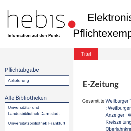
Elektron
Pflichtexem
Information auf den Punkt
Titel
Pflichtabgabe
Ablieferung
E-Zeitung
Alle Bibliotheken
Gesamttitel
Weilburger 
Universitäts- und
: Weilburger
Landesbibliothek Darmstadt
Anzeiger ; W
Kreiszeitung
Universitätsbibliothek Frankfurt
Oberlahnkrei