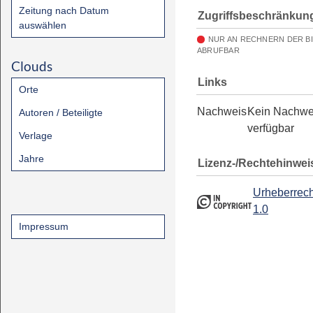
Zeitung nach Datum
Zugriffsbeschränkun
auswählen
NUR AN RECHNERN DER B
ABRUFBAR
Clouds
Links
Orte
Nachweis
Kein Nachwe
Autoren / Beteiligte
verfügbar
Verlage
Jahre
Lizenz-/Rechtehinwei
Urheberrech
1.0
Impressum