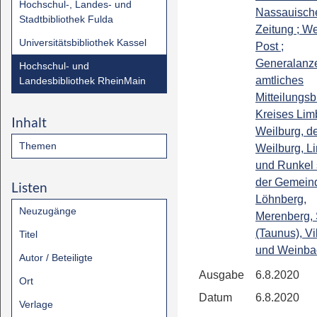
Hochschul-, Landes- und
Nassauisch
Stadtbibliothek Fulda
Zeitung ; We
Universitätsbibliothek Kassel
Post ;
Generalanze
Hochschul- und
amtliches
Landesbibliothek RheinMain
Mitteilungsb
Kreises Lim
Inhalt
Weilburg, de
Themen
Weilburg, L
und Runkel
der Gemein
Listen
Löhnberg,
Neuzugänge
Merenberg, 
(Taunus), Vi
Titel
und Weinba
Autor / Beteiligte
Ausgabe
6.8.2020
Ort
Datum
6.8.2020
Verlage