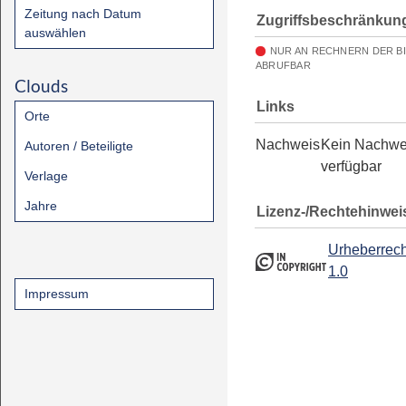
Zeitung nach Datum
Zugriffsbeschränkun
auswählen
NUR AN RECHNERN DER B
ABRUFBAR
Clouds
Links
Orte
Nachweis
Kein Nachwe
Autoren / Beteiligte
verfügbar
Verlage
Jahre
Lizenz-/Rechtehinwei
Urheberrech
1.0
Impressum