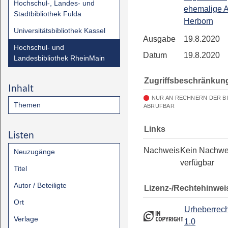
Hochschul-, Landes- und
ehemalige 
Stadtbibliothek Fulda
Herborn
Universitätsbibliothek Kassel
Ausgabe
19.8.2020
Hochschul- und
Datum
19.8.2020
Landesbibliothek RheinMain
Zugriffsbeschränkun
Inhalt
NUR AN RECHNERN DER B
Themen
ABRUFBAR
Links
Listen
Nachweis
Kein Nachwe
Neuzugänge
verfügbar
Titel
Autor / Beteiligte
Lizenz-/Rechtehinwei
Ort
Urheberrech
Verlage
1.0