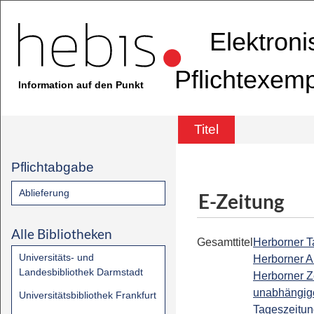
Elektron
Pflichtexem
Information auf den Punkt
Titel
Pflichtabgabe
Ablieferung
E-Zeitung
Alle Bibliotheken
Gesamttitel
Herborner Ta
Universitäts- und
Herborner A
Landesbibliothek Darmstadt
Herborner Z
unabhängig
Universitätsbibliothek Frankfurt
Tageszeitun