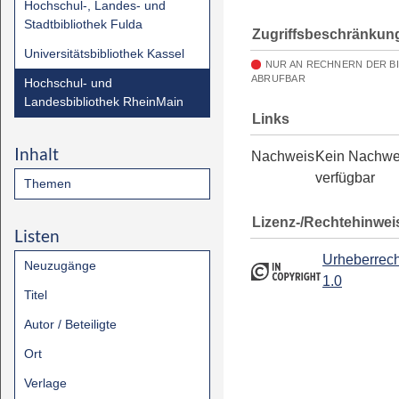
Hochschul-, Landes- und
Stadtbibliothek Fulda
Zugriffsbeschränkun
Universitätsbibliothek Kassel
NUR AN RECHNERN DER B
ABRUFBAR
Hochschul- und
Landesbibliothek RheinMain
Links
Inhalt
Nachweis
Kein Nachwe
verfügbar
Themen
Lizenz-/Rechtehinwei
Listen
Urheberrech
Neuzugänge
1.0
Titel
Autor / Beteiligte
Ort
Verlage