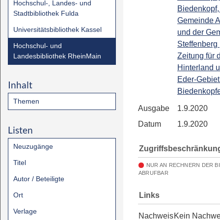
Hochschul-, Landes- und
Biedenkopf,
Stadtbibliothek Fulda
Gemeinde A
Universitätsbibliothek Kassel
und der Ge
Steffenberg 
Hochschul- und
Zeitung für 
Landesbibliothek RheinMain
Hinterland 
Eder-Gebiet 
Inhalt
Biedenkopfe
Themen
Ausgabe
1.9.2020
Datum
1.9.2020
Listen
Neuzugänge
Zugriffsbeschränkun
Titel
NUR AN RECHNERN DER B
ABRUFBAR
Autor / Beteiligte
Links
Ort
Verlage
Nachweis
Kein Nachwe