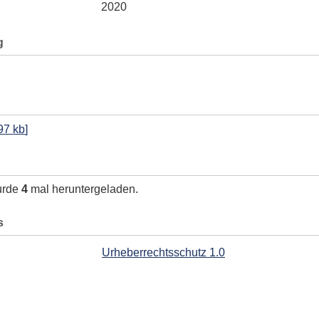
2020
g
97 kb
]
urde
4
mal heruntergeladen.
s
Urheberrechtsschutz 1.0