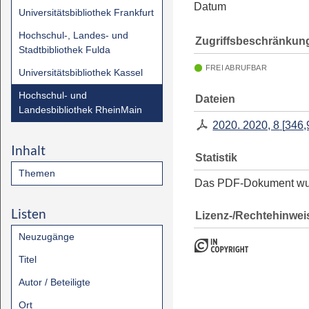
Datum
Universitätsbibliothek Frankfurt
Hochschul-, Landes- und
Zugriffsbeschränkun
Stadtbibliothek Fulda
FREI ABRUFBAR
Universitätsbibliothek Kassel
Hochschul- und
Dateien
Landesbibliothek RheinMain
2020. 2020, 8
[
346,
Inhalt
Statistik
Themen
Das PDF-Dokument w
Listen
Lizenz-/Rechtehinwei
Neuzugänge
Titel
Autor / Beteiligte
Ort