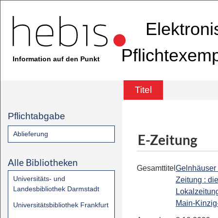
Elektron
Pflichtexem
Information auf den Punkt
Titel
Pflichtabgabe
Ablieferung
E-Zeitung
Alle Bibliotheken
Gesamttitel
Gelnhäuser
Universitäts- und
Zeitung : di
Landesbibliothek Darmstadt
Lokalzeitung
Main-Kinzig
Universitätsbibliothek Frankfurt