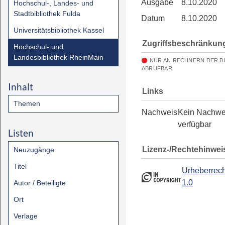
Ausgabe
8.10.2020
Hochschul-, Landes- und
Stadtbibliothek Fulda
Datum
8.10.2020
Universitätsbibliothek Kassel
Zugriffsbeschränkun
Hochschul- und
Landesbibliothek RheinMain
NUR AN RECHNERN DER B
ABRUFBAR
Inhalt
Links
Themen
Nachweis
Kein Nachwe
verfügbar
Listen
Lizenz-/Rechtehinwei
Neuzugänge
Titel
Urheberrech
1.0
Autor / Beteiligte
Ort
Verlage