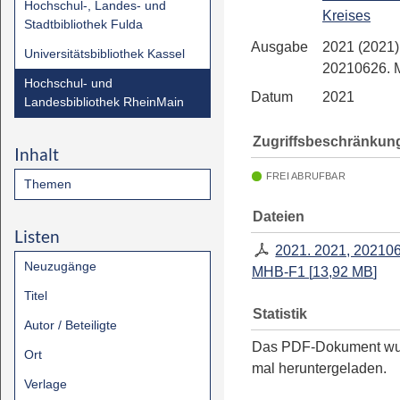
Hochschul-, Landes- und
Kreises
Stadtbibliothek Fulda
Ausgabe
2021 (2021)
Universitätsbibliothek Kassel
20210626.
Hochschul- und
Datum
2021
Landesbibliothek RheinMain
Zugriffsbeschränkun
Inhalt
FREI ABRUFBAR
Themen
Dateien
Listen
2021. 2021, 20210
Neuzugänge
MHB-F1
[
13,92 MB
]
Titel
Statistik
Autor / Beteiligte
Das PDF-Dokument w
Ort
mal heruntergeladen.
Verlage