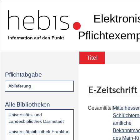
Elektron
Pflichtexem
Information auf den Punkt
Titel
Pflichtabgabe
Ablieferung
E-Zeitschrift
Alle Bibliotheken
Gesamttitel
Mittelhessen
Universitäts- und
Schlüchterne
Landesbibliothek Darmstadt
amtliche
Bekanntma
Universitätsbibliothek Frankfurt
des Main-Ki