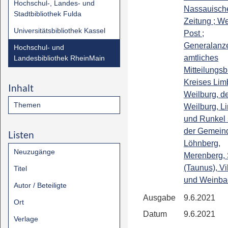
Hochschul-, Landes- und
Nassauisch
Stadtbibliothek Fulda
Zeitung ; We
Universitätsbibliothek Kassel
Post ;
Generalanze
Hochschul- und
amtliches
Landesbibliothek RheinMain
Mitteilungsb
Kreises Lim
Inhalt
Weilburg, de
Themen
Weilburg, L
und Runkel
der Gemein
Listen
Löhnberg,
Neuzugänge
Merenberg, 
(Taunus), Vi
Titel
und Weinba
Autor / Beteiligte
Ausgabe
9.6.2021
Ort
Datum
9.6.2021
Verlage