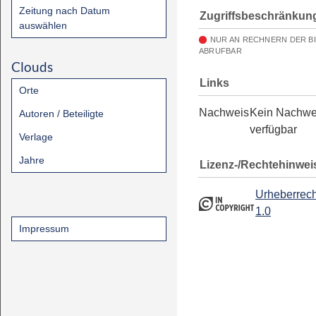
Zeitung nach Datum
Zugriffsbeschränkun
auswählen
NUR AN RECHNERN DER B
ABRUFBAR
Clouds
Links
Orte
Nachweis
Kein Nachwe
Autoren / Beteiligte
verfügbar
Verlage
Jahre
Lizenz-/Rechtehinwei
Urheberrech
1.0
Impressum