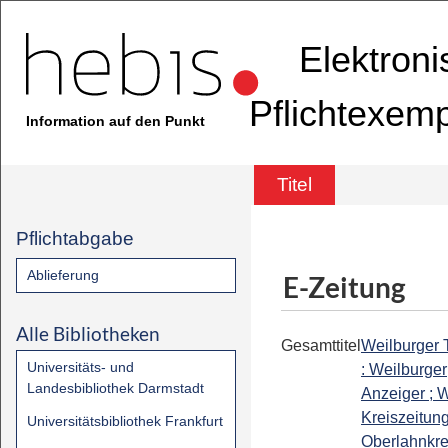
Elektron
Pflichtexem
Information auf den Punkt
Titel
Pflichtabgabe
Ablieferung
E-Zeitung
Alle Bibliotheken
Gesamttitel
Weilburger 
Universitäts- und
: Weilburger
Landesbibliothek Darmstadt
Anzeiger ; W
Kreiszeitung
Universitätsbibliothek Frankfurt
Oberlahnkrei