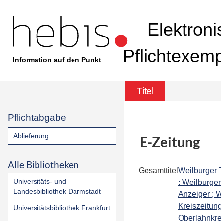
Elektron
Pflichtexem
Information auf den Punkt
Titel
Pflichtabgabe
Ablieferung
E-Zeitung
Alle Bibliotheken
Gesamttitel
Weilburger 
Universitäts- und
: Weilburger
Landesbibliothek Darmstadt
Anzeiger ; W
Kreiszeitung
Universitätsbibliothek Frankfurt
Oberlahnkrei