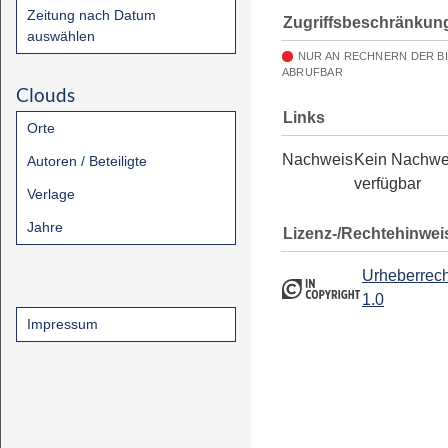
Zeitung nach Datum
Zugriffsbeschränkun
auswählen
NUR AN RECHNERN DER B
ABRUFBAR
Clouds
Links
Orte
Nachweis
Kein Nachwe
Autoren / Beteiligte
verfügbar
Verlage
Jahre
Lizenz-/Rechtehinwei
Urheberrech
1.0
Impressum