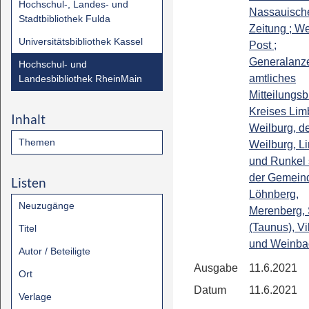
Hochschul-, Landes- und
Nassauisch
Stadtbibliothek Fulda
Zeitung ; We
Universitätsbibliothek Kassel
Post ;
Generalanze
Hochschul- und
amtliches
Landesbibliothek RheinMain
Mitteilungsb
Kreises Lim
Inhalt
Weilburg, de
Themen
Weilburg, L
und Runkel
der Gemein
Listen
Löhnberg,
Neuzugänge
Merenberg, 
(Taunus), Vi
Titel
und Weinba
Autor / Beteiligte
Ausgabe
11.6.2021
Ort
Datum
11.6.2021
Verlage