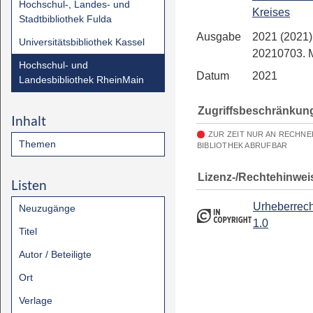
Hochschul-, Landes- und
Kreises
Stadtbibliothek Fulda
Ausgabe
2021 (2021)
Universitätsbibliothek Kassel
20210703.
Hochschul- und
Datum
2021
Landesbibliothek RheinMain
Zugriffsbeschränkun
Inhalt
ZUR ZEIT NUR AN RECHN
Themen
BIBLIOTHEK ABRUFBAR
Lizenz-/Rechtehinwei
Listen
Urheberrech
Neuzugänge
1.0
Titel
Autor / Beteiligte
Ort
Verlage