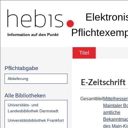
Elektron
Pflichtexem
Information auf den Punkt
Titel
Pflichtabgabe
Ablieferung
E-Zeitschrift
Alle Bibliotheken
Gesamttitel
Mittelhessen
Universitäts- und
Maintaler Bo
Landesbibliothek Darmstadt
amtliche
Bekanntma
Universitätsbibliothek Frankfurt
des Main-Ki