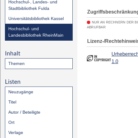
Hochschul-, Landes- und
Stadtbibliothek Fulda
Zugriffsbeschränkun
Universitätsbibliothek Kassel
NUR AN RECHNERN DER B
ABRUFBAR
Hochschul- und
Landesbibliothek RheinMain
Lizenz-/Rechtehinwei
Inhalt
Urheberrech
1.0
Themen
Listen
Neuzugänge
Titel
Autor / Beteiligte
Ort
Verlage