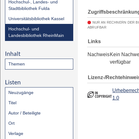
Hochschul-, Landes- und
Stadtbibliothek Fulda
Zugriffsbeschränkun
Universitätsbibliothek Kassel
NUR AN RECHNERN DER B
ABRUFBAR
Hochschul- und
Landesbibliothek RheinMain
Links
Inhalt
Nachweis
Kein Nachwe
verfügbar
Themen
Lizenz-/Rechtehinwei
Listen
Urheberrech
Neuzugänge
1.0
Titel
Autor / Beteiligte
Ort
Verlage