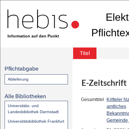
Elek
Pflicht
Information auf den Punkt
Titel
Pflichtabgabe
Ablieferung
E-Zeitschrift
Alle Bibliotheken
Gesamttitel
Krifteler N
Universitäts- und
amtliches
Landesbibliothek Darmstadt
Bekanntma
Gemeinde K
Universitätsbibliothek Frankfurt