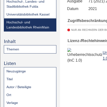
Ausgabe
71 (2021) 
Hochschul-, Landes- und
Stadtbibliothek Fulda
Datum
2021
Universitätsbibliothek Kassel
Zugriffsbeschränkun
Hochschul- und
Landesbibliothek RheinMain
NUR AN RECHNERN DER B
Inhalt
Lizenz-/Rechtehinwei
Themen
Ur
1.
Listen
Neuzugänge
Titel
Autor / Beteiligte
Ort
Verlage