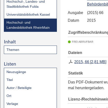
Hochschul-, Landes- und
Behördenbib
Stadtbibliothek Fulda
Ausgabe
(2015) 66
Universitätsbibliothek Kassel
Datum
2015
Hochschul- und
Landesbibliothek RheinMain
Zugriffsbeschränkun
Inhalt
FREI ABRUFBAR
Themen
Dateien
2015, 66
[
2,81 MB
]
Listen
Neuzugänge
Statistik
Titel
Das PDF-Dokument w
Autor / Beteiligte
mal heruntergeladen.
Ort
Lizenz-/Rechtehinwei
Verlage