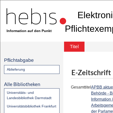
Elektron
Pflichtexem
Information auf den Punkt
Titel
Pflichtabgabe
Ablieferung
E-Zeitschrift
Alle Bibliotheken
Gesamttitel
APBB aktuel
Universitäts- und
Behörde - Bi
Landesbibliothek Darmstadt
Information /
Arbeitsgeme
Universitätsbibliothek Frankfurt
der Parlame