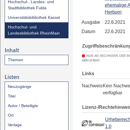
Hochschul-, Landes- und
ehemalige 
Stadtbibliothek Fulda
Herborn
Universitätsbibliothek Kassel
Ausgabe
22.6.2021
Hochschul- und
Datum
22.6.2021
Landesbibliothek RheinMain
Zugriffsbeschränkun
Inhalt
NUR AN RECHNERN DER B
Themen
ABRUFBAR
Links
Listen
Nachweis
Kein Nachwe
Neuzugänge
verfügbar
Titel
Autor / Beteiligte
Lizenz-/Rechtehinwei
Ort
Urheberrech
Verlage
1.0