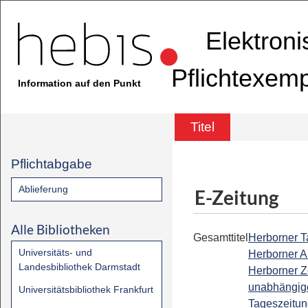
Elektron
Pflichtexem
Information auf den Punkt
Titel
Pflichtabgabe
Ablieferung
E-Zeitung
Alle Bibliotheken
Gesamttitel
Herborner Ta
Universitäts- und
Herborner A
Landesbibliothek Darmstadt
Herborner Z
unabhängig
Universitätsbibliothek Frankfurt
Tageszeitun