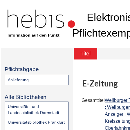
Elektron
Pflichtexem
Information auf den Punkt
Titel
Pflichtabgabe
Ablieferung
E-Zeitung
Alle Bibliotheken
Gesamttitel
Weilburger 
Universitäts- und
: Weilburger
Landesbibliothek Darmstadt
Anzeiger ; W
Kreiszeitung
Universitätsbibliothek Frankfurt
Oberlahnkrei