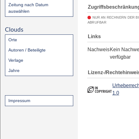
Zeitung nach Datum
Zugriffsbeschränkun
auswählen
NUR AN RECHNERN DER B
ABRUFBAR
Clouds
Links
Orte
Nachweis
Kein Nachwe
Autoren / Beteiligte
verfügbar
Verlage
Jahre
Lizenz-/Rechtehinwei
Urheberrech
1.0
Impressum