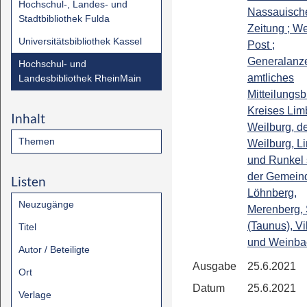
Hochschul-, Landes- und
Nassauisch
Stadtbibliothek Fulda
Zeitung ; We
Universitätsbibliothek Kassel
Post ;
Generalanze
Hochschul- und
amtliches
Landesbibliothek RheinMain
Mitteilungsb
Kreises Lim
Inhalt
Weilburg, de
Themen
Weilburg, L
und Runkel
der Gemein
Listen
Löhnberg,
Neuzugänge
Merenberg, 
(Taunus), Vi
Titel
und Weinba
Autor / Beteiligte
Ausgabe
25.6.2021
Ort
Datum
25.6.2021
Verlage