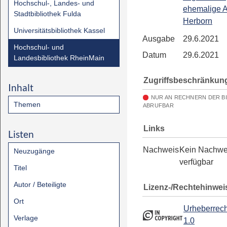
Hochschul-, Landes- und
ehemalige 
Stadtbibliothek Fulda
Herborn
Universitätsbibliothek Kassel
Ausgabe
29.6.2021
Hochschul- und
Datum
29.6.2021
Landesbibliothek RheinMain
Zugriffsbeschränkun
Inhalt
NUR AN RECHNERN DER B
Themen
ABRUFBAR
Links
Listen
Nachweis
Kein Nachwe
Neuzugänge
verfügbar
Titel
Autor / Beteiligte
Lizenz-/Rechtehinwei
Ort
Urheberrech
Verlage
1.0