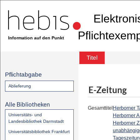
Elektron
Pflichtexem
Information auf den Punkt
Titel
Pflichtabgabe
Ablieferung
E-Zeitung
Alle Bibliotheken
Gesamttitel
Herborner Ta
Universitäts- und
Herborner A
Landesbibliothek Darmstadt
Herborner Z
unabhängig
Universitätsbibliothek Frankfurt
Tageszeitun