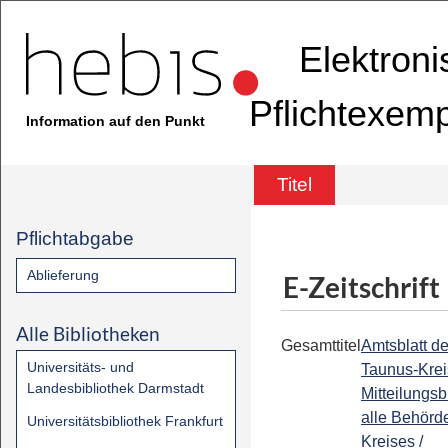
Elektron
Pflichtexem
Information auf den Punkt
Titel
Pflichtabgabe
Ablieferung
E-Zeitschrift
Alle Bibliotheken
Gesamttitel
Amtsblatt d
Universitäts- und
Taunus-Krei
Landesbibliothek Darmstadt
Mitteilungsbl
alle Behörd
Universitätsbibliothek Frankfurt
Kreises /