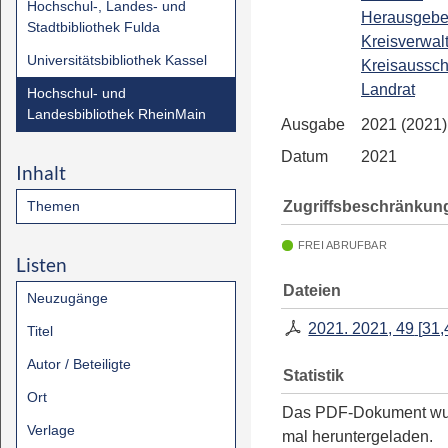
Hochschul-, Landes- und
Herausgebe
Stadtbibliothek Fulda
Kreisverwal
Universitätsbibliothek Kassel
Kreisaussc
Landrat
Hochschul- und
Landesbibliothek RheinMain
Ausgabe
2021 (2021)
Datum
2021
Inhalt
Zugriffsbeschränkun
Themen
FREI ABRUFBAR
Listen
Dateien
Neuzugänge
2021. 2021, 49
[
31,
Titel
Autor / Beteiligte
Statistik
Ort
Das PDF-Dokument w
Verlage
mal heruntergeladen.