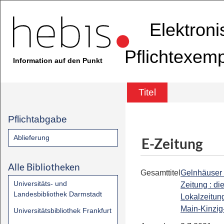
Elektron
Pflichtexem
Information auf den Punkt
Titel
Pflichtabgabe
Ablieferung
E-Zeitung
Alle Bibliotheken
Gesamttitel
Gelnhäuser
Universitäts- und
Zeitung : di
Landesbibliothek Darmstadt
Lokalzeitung
Main-Kinzig
Universitätsbibliothek Frankfurt