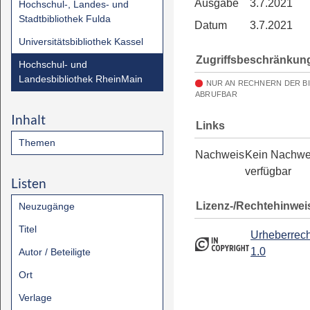
Ausgabe
3.7.2021
Hochschul-, Landes- und
Stadtbibliothek Fulda
Datum
3.7.2021
Universitätsbibliothek Kassel
Zugriffsbeschränkun
Hochschul- und
Landesbibliothek RheinMain
NUR AN RECHNERN DER B
ABRUFBAR
Inhalt
Links
Themen
Nachweis
Kein Nachwe
verfügbar
Listen
Lizenz-/Rechtehinwei
Neuzugänge
Titel
Urheberrech
1.0
Autor / Beteiligte
Ort
Verlage