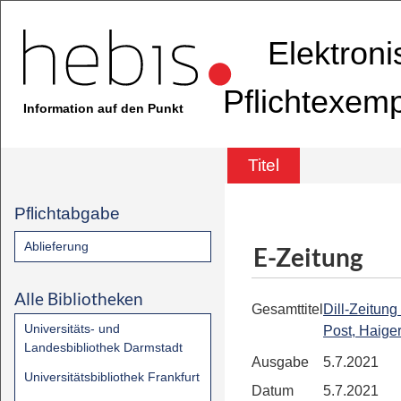
Elektron
Pflichtexem
Information auf den Punkt
Titel
Pflichtabgabe
Ablieferung
E-Zeitung
Alle Bibliotheken
Gesamttitel
Dill-Zeitung :
Universitäts- und
Post, Haiger
Landesbibliothek Darmstadt
Ausgabe
5.7.2021
Universitätsbibliothek Frankfurt
Datum
5.7.2021