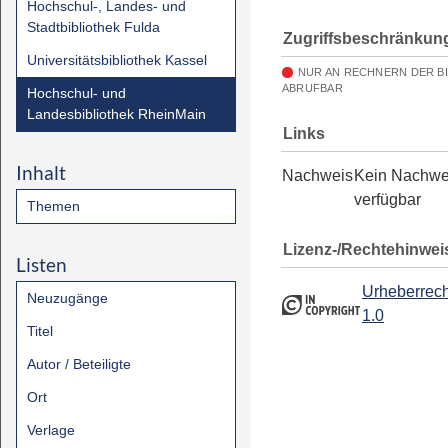
Hochschul-, Landes- und
Stadtbibliothek Fulda
Zugriffsbeschränkun
Universitätsbibliothek Kassel
NUR AN RECHNERN DER B
ABRUFBAR
Hochschul- und
Landesbibliothek RheinMain
Links
Inhalt
Nachweis
Kein Nachwe
verfügbar
Themen
Lizenz-/Rechtehinwei
Listen
Urheberrech
Neuzugänge
1.0
Titel
Autor / Beteiligte
Ort
Verlage