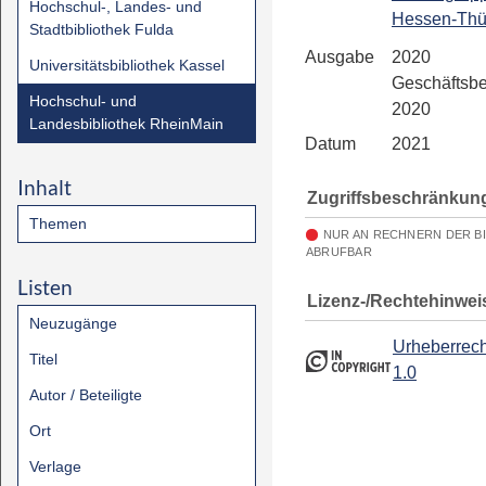
Hochschul-, Landes- und
Hessen-Thü
Stadtbibliothek Fulda
Ausgabe
2020
Universitätsbibliothek Kassel
Geschäftsbe
Hochschul- und
2020
Landesbibliothek RheinMain
Datum
2021
Inhalt
Zugriffsbeschränkun
Themen
NUR AN RECHNERN DER B
ABRUFBAR
Listen
Lizenz-/Rechtehinwei
Neuzugänge
Urheberrech
Titel
1.0
Autor / Beteiligte
Ort
Verlage