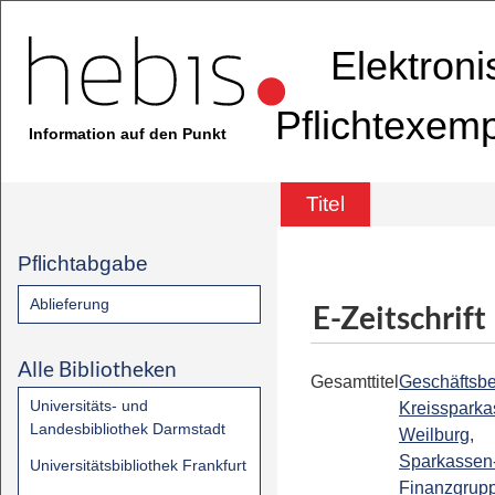
Elektron
Pflichtexem
Information auf den Punkt
Titel
Pflichtabgabe
Ablieferung
E-Zeitschrift
Alle Bibliotheken
Gesamttitel
Geschäftsberi
Universitäts- und
Kreissparka
Landesbibliothek Darmstadt
Weilburg,
Sparkassen
Universitätsbibliothek Frankfurt
Finanzgrup