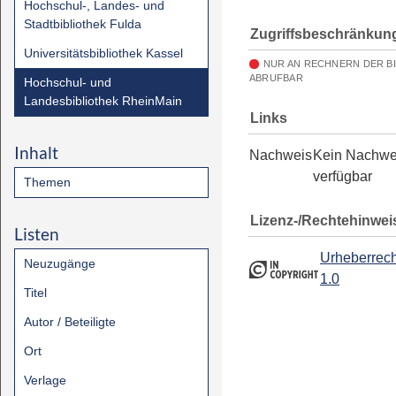
Hochschul-, Landes- und
Stadtbibliothek Fulda
Zugriffsbeschränkun
Universitätsbibliothek Kassel
NUR AN RECHNERN DER B
ABRUFBAR
Hochschul- und
Landesbibliothek RheinMain
Links
Inhalt
Nachweis
Kein Nachwe
verfügbar
Themen
Lizenz-/Rechtehinwei
Listen
Urheberrech
Neuzugänge
1.0
Titel
Autor / Beteiligte
Ort
Verlage