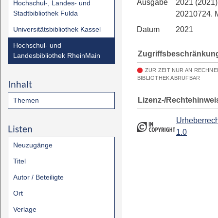
Ausgabe
2021 (2021)
Hochschul-, Landes- und
Stadtbibliothek Fulda
20210724.
Universitätsbibliothek Kassel
Datum
2021
Hochschul- und
Zugriffsbeschränkun
Landesbibliothek RheinMain
ZUR ZEIT NUR AN RECHN
BIBLIOTHEK ABRUFBAR
Inhalt
Lizenz-/Rechtehinwei
Themen
Urheberrech
Listen
1.0
Neuzugänge
Titel
Autor / Beteiligte
Ort
Verlage