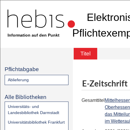
Elektron
Pflichtexem
Information auf den Punkt
Titel
Pflichtabgabe
Ablieferung
E-Zeitschrift
Alle Bibliotheken
Gesamttitel
Mittelhessen
Universitäts- und
Oberhessen-
Landesbibliothek Darmstadt
das Mitteilu
im Wetterau
Universitätsbibliothek Frankfurt