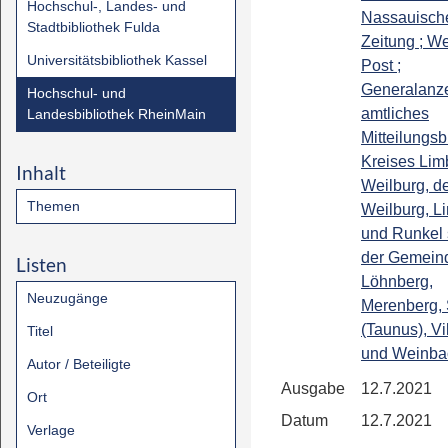
Hochschul-, Landes- und
Nassauisch
Stadtbibliothek Fulda
Zeitung ; We
Universitätsbibliothek Kassel
Post ;
Generalanze
Hochschul- und
amtliches
Landesbibliothek RheinMain
Mitteilungsb
Kreises Lim
Inhalt
Weilburg, de
Themen
Weilburg, L
und Runkel
der Gemein
Listen
Löhnberg,
Neuzugänge
Merenberg, 
(Taunus), Vi
Titel
und Weinba
Autor / Beteiligte
Ausgabe
12.7.2021
Ort
Datum
12.7.2021
Verlage