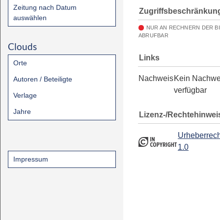
Zeitung nach Datum
Zugriffsbeschränkun
auswählen
NUR AN RECHNERN DER B
ABRUFBAR
Clouds
Links
Orte
Nachweis
Kein Nachwe
Autoren / Beteiligte
verfügbar
Verlage
Jahre
Lizenz-/Rechtehinwei
Urheberrech
1.0
Impressum