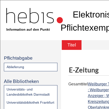
Elektron
Pflichtexem
Information auf den Punkt
Titel
Pflichtabgabe
Ablieferung
E-Zeitung
Alle Bibliotheken
Gesamttitel
Weilburger 
Universitäts- und
: Weilburger
Landesbibliothek Darmstadt
Anzeiger ; W
Kreiszeitung
Universitätsbibliothek Frankfurt
Oberlahnkrei