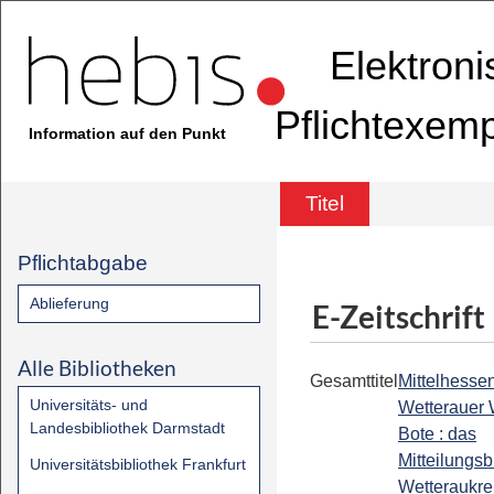
Elektron
Pflichtexem
Information auf den Punkt
Titel
Pflichtabgabe
Ablieferung
E-Zeitschrift
Alle Bibliotheken
Gesamttitel
Mittelhessen
Universitäts- und
Wetterauer
Landesbibliothek Darmstadt
Bote : das
Mitteilungsb
Universitätsbibliothek Frankfurt
Wetteraukre