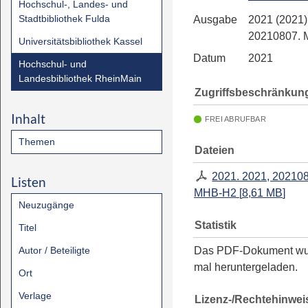
Hochschul-, Landes- und
Stadtbibliothek Fulda
Ausgabe
2021 (2021)
20210807.
Universitätsbibliothek Kassel
Datum
2021
Hochschul- und
Landesbibliothek RheinMain
Zugriffsbeschränkun
Inhalt
FREI ABRUFBAR
Themen
Dateien
2021. 2021, 20210
Listen
MHB-H2
[
8,61 MB
]
Neuzugänge
Statistik
Titel
Autor / Beteiligte
Das PDF-Dokument w
mal heruntergeladen.
Ort
Verlage
Lizenz-/Rechtehinwei