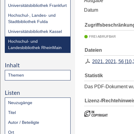
Ausgabe
Universitätsbibliothek Frankfurt
Datum
Hochschul-, Landes- und
Stadtbibliothek Fulda
Zugriffsbeschränkun
Universitätsbibliothek Kassel
FREI ABRUFBAR
Hochschul- und
Landesbibliothek RheinMain
Dateien
2021. 2021, 56
[
10,
Inhalt
Themen
Statistik
Das PDF-Dokument w
Listen
Lizenz-/Rechtehinwei
Neuzugänge
Titel
Autor / Beteiligte
Ort