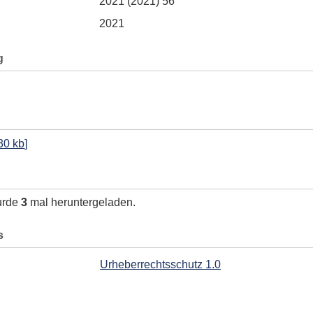
2021 (2021) 56
2021
g
30 kb
]
urde
3
mal heruntergeladen.
s
Urheberrechtsschutz 1.0