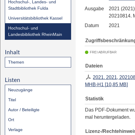
Hochschul-, Landes- und
Stadtbibliothek Fulda
Ausgabe
2021 (2021)
20210814.
Universitätsbibliothek Kassel
Datum
2021
Hochschul- und
Landesbibliothek RheinMain
Zugriffsbeschränkun
Inhalt
FREI ABRUFBAR
Themen
Dateien
2021. 2021, 20210
Listen
MHB-H1
[
10,85 MB
]
Neuzugänge
Statistik
Titel
Autor / Beteiligte
Das PDF-Dokument w
mal heruntergeladen.
Ort
Verlage
Lizenz-/Rechtehinwei