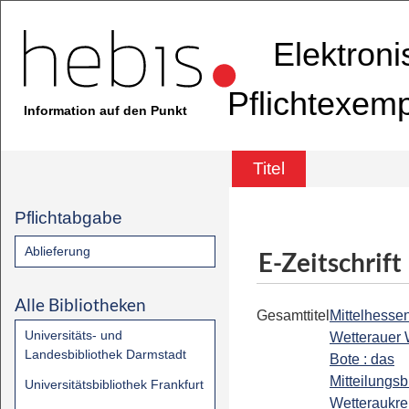
Elektron
Pflichtexem
Information auf den Punkt
Titel
Pflichtabgabe
Ablieferung
E-Zeitschrift
Alle Bibliotheken
Gesamttitel
Mittelhessen
Universitäts- und
Wetterauer
Landesbibliothek Darmstadt
Bote : das
Mitteilungsb
Universitätsbibliothek Frankfurt
Wetteraukre