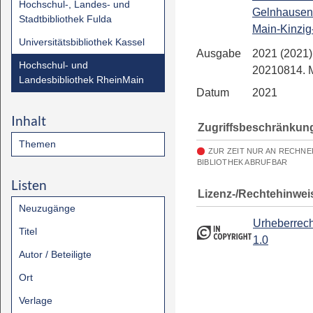
Hochschul-, Landes- und
Gelnhausen
Stadtbibliothek Fulda
Main-Kinzig
Universitätsbibliothek Kassel
Ausgabe
2021 (2021)
Hochschul- und
20210814.
Landesbibliothek RheinMain
Datum
2021
Inhalt
Zugriffsbeschränkun
Themen
ZUR ZEIT NUR AN RECHN
BIBLIOTHEK ABRUFBAR
Listen
Lizenz-/Rechtehinwei
Neuzugänge
Urheberrech
Titel
1.0
Autor / Beteiligte
Ort
Verlage