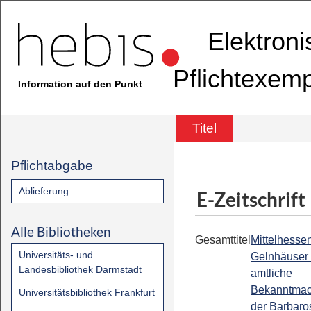
Elektron
Pflichtexem
Information auf den Punkt
Titel
Pflichtabgabe
Ablieferung
E-Zeitschrift
Alle Bibliotheken
Gesamttitel
Mittelhessen
Universitäts- und
Gelnhäuser 
Landesbibliothek Darmstadt
amtliche
Bekanntma
Universitätsbibliothek Frankfurt
der Barbaro