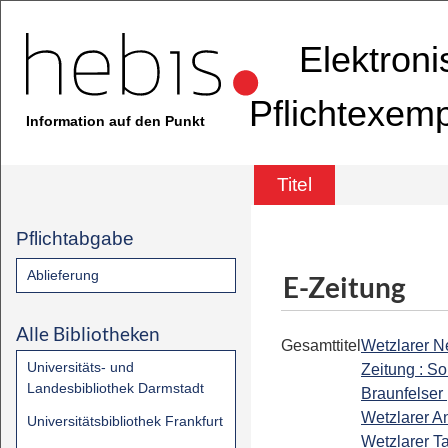
Elektron
Pflichtexem
Information auf den Punkt
Titel
Pflichtabgabe
Ablieferung
E-Zeitung
Alle Bibliotheken
Gesamttitel
Wetzlarer 
Universitäts- und
Zeitung : So
Landesbibliothek Darmstadt
Braunfelser 
Wetzlarer An
Universitätsbibliothek Frankfurt
Wetzlarer Ta