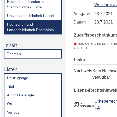
Hochschul-, Landes- und
Wetzlarer Z
Stadtbibliothek Fulda
Ausgabe
23.7.2021
Universitätsbibliothek Kassel
Datum
23.7.2021
Hochschul- und
Landesbibliothek RheinMain
Zugriffsbeschränkun
Inhalt
NUR AN RECHNERN DER B
ABRUFBAR
Themen
Links
Listen
Nachweis
Kein Nachwe
verfügbar
Neuzugänge
Titel
Lizenz-/Rechtehinwei
Autor / Beteiligte
Urheberrech
Ort
1.0
Verlage