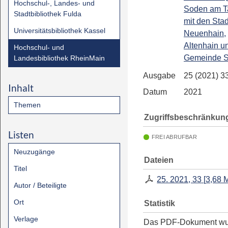
Hochschul-, Landes- und
Soden am T
Stadtbibliothek Fulda
mit den Stad
Universitätsbibliothek Kassel
Neuenhain,
Altenhain u
Hochschul- und
Gemeinde S
Landesbibliothek RheinMain
Ausgabe
25 (2021) 3
Inhalt
Datum
2021
Themen
Zugriffsbeschränkun
Listen
FREI ABRUFBAR
Neuzugänge
Dateien
Titel
25. 2021, 33
[
3,68 
Autor / Beteiligte
Ort
Statistik
Verlage
Das PDF-Dokument w