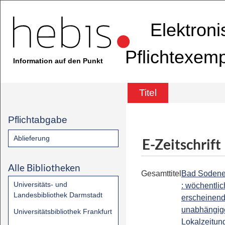
Elektron
Pflichtexem
Information auf den Punkt
Titel
Pflichtabgabe
Ablieferung
E-Zeitschrift
Alle Bibliotheken
Gesamttitel
Bad Soden
Universitäts- und
: wöchentlic
Landesbibliothek Darmstadt
erscheinen
unabhängig
Universitätsbibliothek Frankfurt
Lokalzeitun