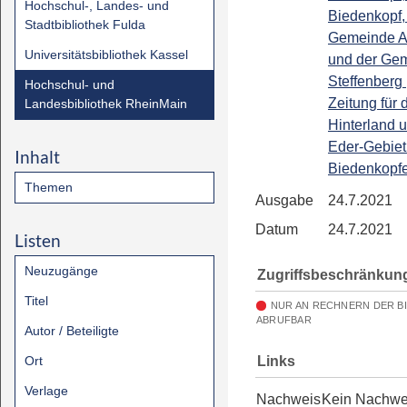
Hochschul-, Landes- und
Biedenkopf,
Stadtbibliothek Fulda
Gemeinde A
Universitätsbibliothek Kassel
und der Ge
Steffenberg 
Hochschul- und
Zeitung für 
Landesbibliothek RheinMain
Hinterland 
Eder-Gebiet 
Inhalt
Biedenkopfe
Themen
Ausgabe
24.7.2021
Datum
24.7.2021
Listen
Neuzugänge
Zugriffsbeschränkun
Titel
NUR AN RECHNERN DER B
ABRUFBAR
Autor / Beteiligte
Links
Ort
Verlage
Nachweis
Kein Nachwe