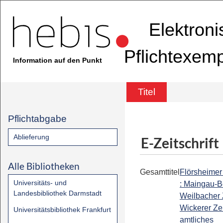
Elektron
Pflichtexem
Information auf den Punkt
Titel
Pflichtabgabe
Ablieferung
E-Zeitschrift
Alle Bibliotheken
Gesamttitel
Flörsheimer
Universitäts- und
: Maingau-B
Landesbibliothek Darmstadt
Weilbacher 
Wickerer Ze
Universitätsbibliothek Frankfurt
amtliches