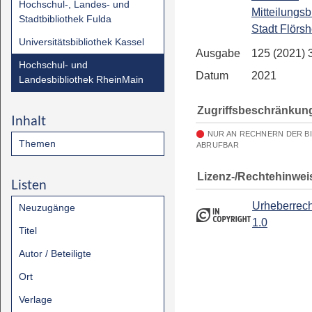
Hochschul-, Landes- und
Mitteilungsb
Stadtbibliothek Fulda
Stadt Flörs
Universitätsbibliothek Kassel
Ausgabe
125 (2021) 
Hochschul- und
Datum
2021
Landesbibliothek RheinMain
Zugriffsbeschränkun
Inhalt
NUR AN RECHNERN DER B
Themen
ABRUFBAR
Lizenz-/Rechtehinwei
Listen
Urheberrech
Neuzugänge
1.0
Titel
Autor / Beteiligte
Ort
Verlage